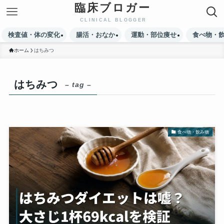
臨床ブロガー
検査値・体の変化
腸活・おなか
運動・部位痩せ
食べ物・
ホーム
はちみつ
はちみつ
– tag –
食べ物・飲み物