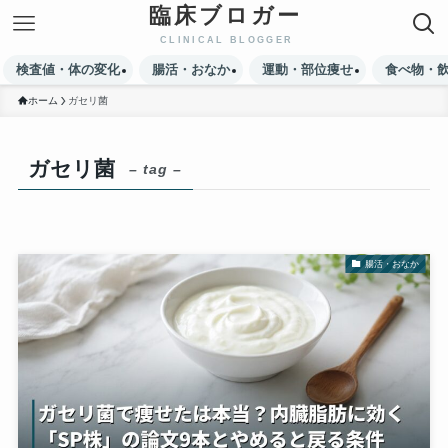
臨床ブロガー
検査値・体の変化
腸活・おなか
運動・部位痩せ
食べ物・
ホーム
ガセリ菌
ガセリ菌
– tag –
腸活・おなか